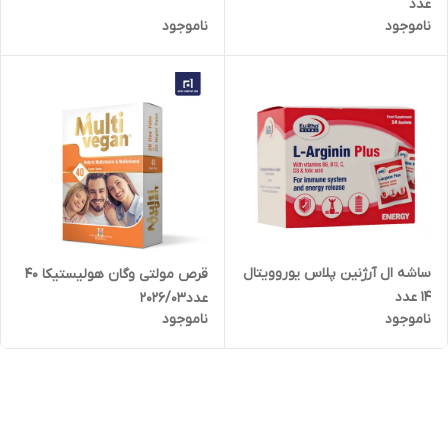
عدد
ناموجود
ناموجود
ساشه ال آرژنین پلاس یوروویتال
قرص مولتی وگان هولیستیکا 40
14 عدد
عدد2026/03
ناموجود
ناموجود