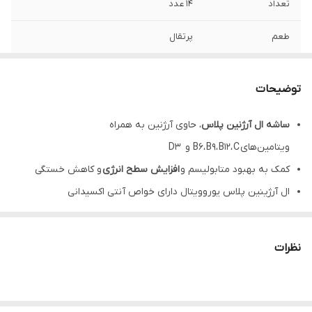
تعداد
۱۴ عدد
طعم
پرتقال
مشخصه ها
ترکیبات: ال آرژینین، ویتامین C، ویتامین B12،
ویتامین B6، فولیک اسید و ویتامین D3
توضیحات
موارد مصرف
کمک به افزایش انرژی بدن circle icon کمک
ساشه ال آرژنین پلاس
، حاوی آرژنین به همراه
به سلامت سیستم ایمنی بدن circle icon کمک
ویتامین‌های B6، B9، B12، C و D3
به تقویت قوای جنسی در آقایان
کمک به بهبود متابولیسم و
افزایش سطح انرژی
و کاهش خستگی
ال آرژینین پلاس یوروویتال دارای خواص آنتی اکسیدانی
و
تقویت
کننده سیستم
ایمنی
ساشه ال ارژنین پلاس،
تقویت کننده قوای جنسی
آقایان
نظرات
تحریک سنتز پروتئین
و عضله سازی و
بهبود عملکرد ورزشی
نقش در افزایش جریان خون و حفظ
سلامت قلب و عروق
14 ساشه
با
طعم
پرتقال