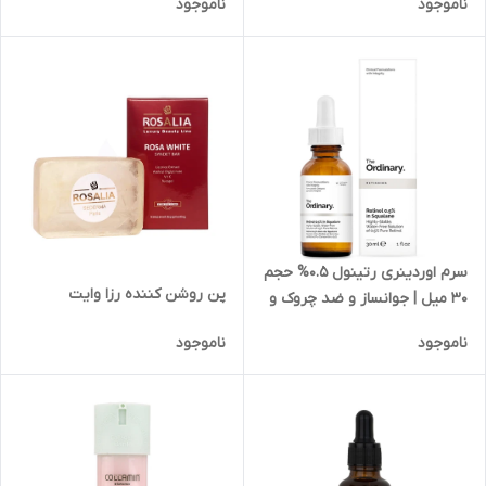
ناموجود
ناموجود
فوکوس 50 میلی لیتر
Ordinary
سرم اوردینری رتینول 0.5% حجم
پن روشن کننده رزا وایت
30 میل | جوانساز و ضد چروک و
ضد لک پوست
ناموجود
ناموجود