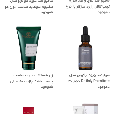
شامپو ضد قارچ و ضد شوره
شامپو ضد شوره مو ناژو مدل
کیمیا کالای رازی، سازگار با انواع
سلنیوم سولفاید مناسب انواع مو
ناموجود
ناموجود
مو، حاوی کتوکونازول 2 درصد، با
حجم 150 میلی‌لیتر
حجم 100 میلی‌لیتر
سرم ضد چروک راکوتن مدل
ژل شستشو صورت مناسب
Retinly Palmitate حجم 30
پوست خشک پلزنت 150 میلی
ناموجود
ناموجود
میلی لیتر
لیتر