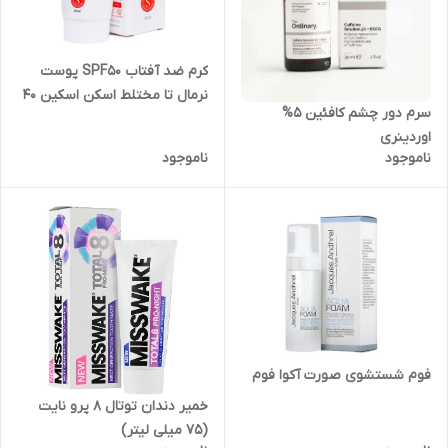
کرم ضد آفتاب SPF50 پوست
نرمال تا مختلط اسکن اسکین 40
سرم دور چشم کافئین ۵%
میلی لیتر
اوردینری
ناموجود
ناموجود
فوم شستشوی صورت آکوا فوم
خمیر دندان توتال 8 پرو نایت
(75 میلی لیتر)