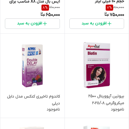
حجم 110 میلی لیتر
آیس بال مدل X8 مناسب برای
710,000
810,000
8
%
7
%
انواع پوست حجم 212 میلی‌لیتر
650,000
750,000
افزودن به سبد
افزودن به سبد
بیوتین آپوویتال 2500
کاندوم تاخیری کدکس مدل دابل
میکروگرمی ٢٠٢٥/٠٨
دیلی
ناموجود
ناموجود