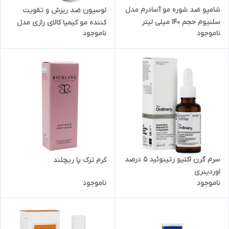
شامپو ضد شوره مو آسادرم مدل
لوسیون ضد ریزش و تقویت
سلنیوم حجم 140 میلی لیتر
کننده مو کیمیا کالای رازی مدل
ناموجود
ناموجود
ماینوکسیدیل 2 درصد حجم 60
میلی لیتر
سرم گرن اکتیو رتینوئید 5 درصد
کرم ترک پا ریچلند
اوردینری
ناموجود
ناموجود