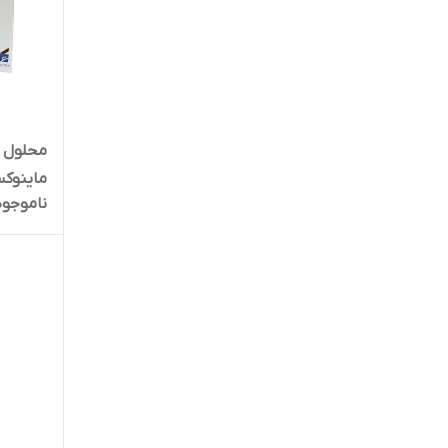
محلول م
ناموجود
میلی لیتر 