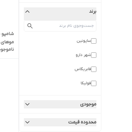
برند
شامپو 
ساپونین
موهای چرب ح
ناموجود
شهر دارو
فابریگاس
فولیکا
فیس دوکس
موجودی
کیمیا کالای رازی
محدوده قیمت
متفرقه