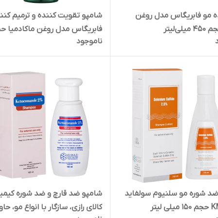
ده مو فابریگاس مدل روغن
شامپو تقویت کننده و ترمیم کنن
لی‌لیتر
فابریگاس مدل روغن ماکادمیا ح
ناموجود
400 میلی لیتر
د شوره مو سلنیوم سولفاید
شامپو ضد قارچ و ضد شوره کیمیا
کالای رازی، سازگار با انواع مو، حا