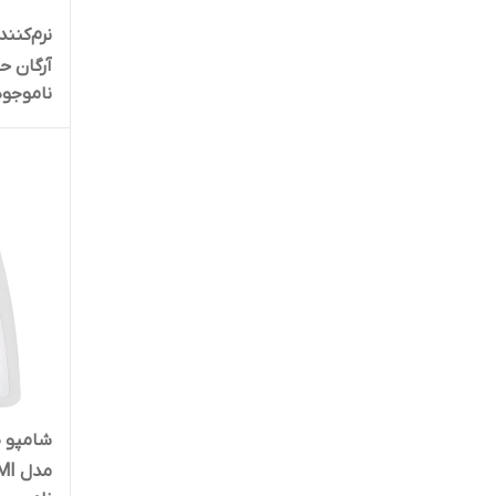
ناژو
نرم‌کنن
آرگان حجم 450 می
ناموجود
شامپو ض
مدل KMI حجم 150 میلی لیتر