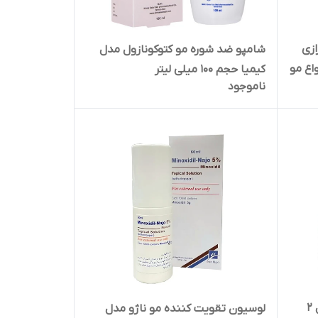
ازی
شامپو ضد شوره مو کتوکونازول مدل
اع مو
کیمیا حجم 100 میلی لیتر
ناموجود
شامپو ضد قارچ حاوی کتوکونازول 2
لوسیون تقویت کننده مو ناژو مدل