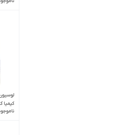
ناموجود
لوسیون
ناموجود
درصد حجم 60 می