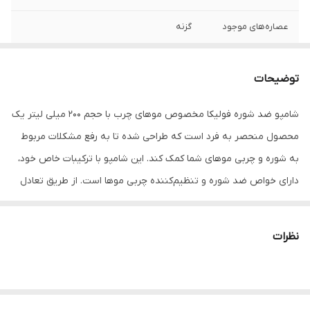
عصاره‌های موجود
گزنه
سایر مشخصات
- حاوی پیرکتون اولامین جهت از بین بردن
شوره- حاوی عصاره گزنه باعث پاک شدن ریشه
توضیحات
موها
شامپو ضد شوره فولیکا مخصوص موهای چرب با حجم ۲۰۰ میلی لیتر یک
نوع شامپو مو
شامپو
محصول منحصر به فرد است که طراحی ‌شده ‌تا به رفع مشکلات مربوط
به شوره و چربی موهای شما کمک کند. این شامپو با ترکیبات خاص خود،
دارای خواص ضد شوره و تنظیم‌کننده چربی موها است. از طریق تعادل
دادن به تولید چربی زاید در پوست سر، این محصول باعث تقویت و
تقلیل شوره موها می‌شود. از طرفی، با تاثیر مرطوب‌کننده خود، موها را
نظرات
نرم و لطیف می‌کند و از خشکی و خارش پوست سر جلوگیری می‌کند. این
شامپو موهای شما را تمیز، سالم و بدون شوره نگه دارید. استفاده از
شامپو ضد شوره برای موهای چرب اهمیت بسیاری دارد. این نوع موها