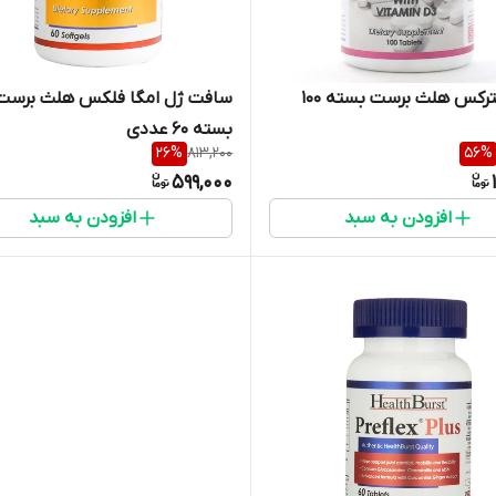
قرص کلترکس هلث برست بسته 100
سافت ژل امگا فلکس هلث برست
بسته 60 عددی
26
%
813,200
56
%
599,000
افزودن به سبد
افزودن به سبد