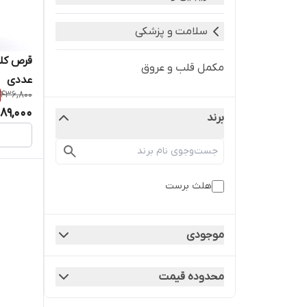
سلامت و پزشکی
مکمل قلب و عروق
عددی
436,800
189,000
برند
هلث برست
موجودی
محدوده قیمت