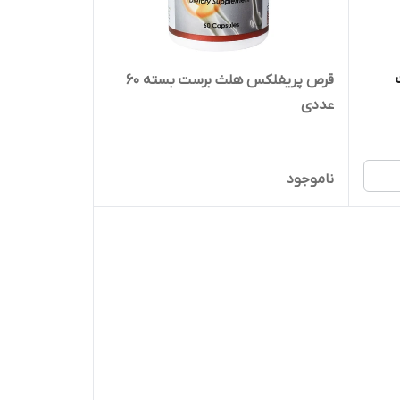
قرص پریفلکس هلث برست بسته 60
عددی
ناموجود