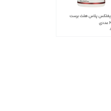
یفلکس پلاس هلث برست