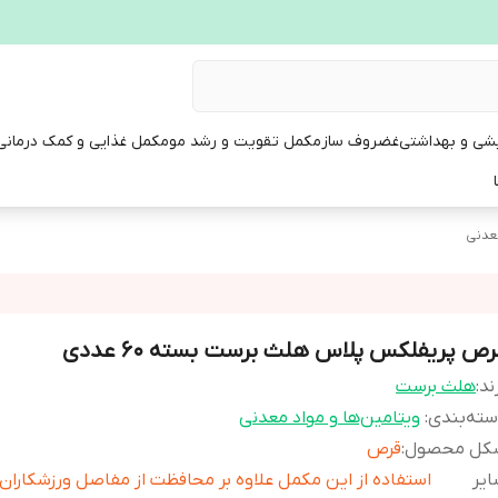
یشی و بهداشتی
غضروف ساز
مکمل تقویت و رشد مو
مکمل غذایی و کمک درمانی
معدنی
رص پریفلکس پلاس هلث برست بسته 60 عددی
ند:
هلث برست
ته‌بندی
:
ویتامین‌ها و مواد معدنی
کل محصول
:
قرص
یر
استفاده از این مکمل علاوه بر محافظت از مفاصل ورزشکاران 