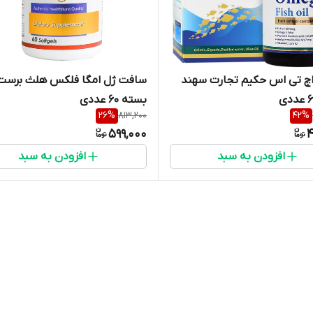
مگا 3 اچ تی اس حکیم تجارت سهند
سافت ژل امگا فلکس هلث برست
بسته 60 عددی
26
%
813,200
42
%
599,000
4
افزودن به سبد
افزودن به سبد