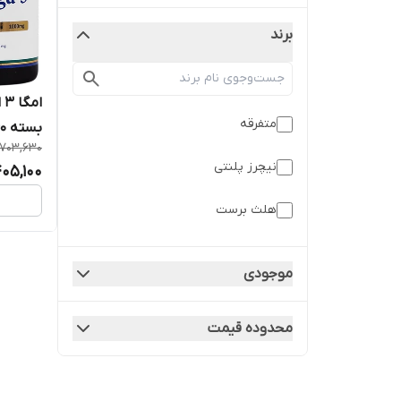
برند
ا
متفرقه
بسته 60 عددی
703,630
نیچرز پلنتی
05,100
هلث برست
موجودی
محدوده قیمت