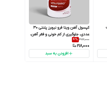
کپسول آهن ویتا فرو نیچرز پلنتی 30
عددی، جلوگیری از کم خونی و فقر آهن،
41
%
372,000
حاوی ویتامین ث، فولیک اسید، زینک،
218,000
ویتامین ب6 و ب12، حفظ سطح انرژی و
افزودن به سبد
مناسب آقایان و خانم‌ها