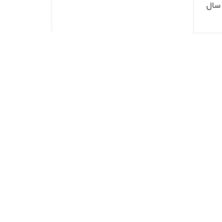
نتی مناسب خانم‌های بالای 50 سال
حاوی ویتامین‌های گروه B، ویتامین D،
ت
امت