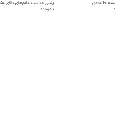
60 عددی
پل
ناموجود
کلسیم و آنتی‌اکسیدان برای تقوی
سیستم ایمنی، افزایش انرژی، سل
استخوان و بهبود خلق و خو