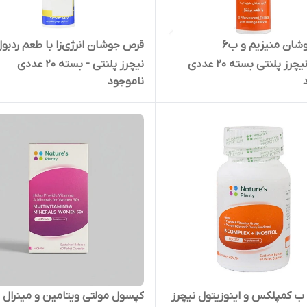
قرص جوشان منیزیم و ب6
قرص جوشان انرژی‌زا با طعم ردبو
چرز پلنتی بسته 20 عددی
نیچرز پلنتی - بسته 20 عددی
ناموجود
 کمپلکس و اینوزیتول نیچرز
کپسول مولتی ویتامین و مینرال ن