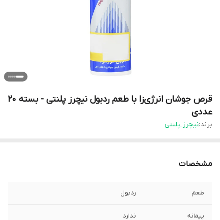
قرص جوشان انرژی‌زا با طعم ردبول نیچرز پلنتی - بسته 20
عددی
برند:
نیچرز پلنتی
مشخصات
طعم
ردبول
پیمانه
ندارد