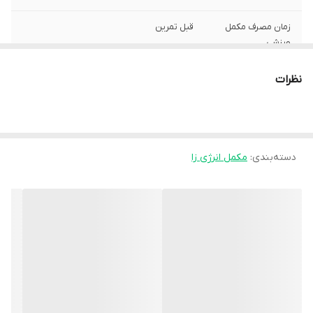
زمان مصرف مکمل
قبل تمرین
ورزشی
کاربرد مکمل
افزایش انرژی روزانه , کاهش خستگی و
نظرات
بی‌حالی
ویتامین‌ها و مواد
کافئین , B2 , B6 , B5 , B12 , B3 (نیاسینامید)
معدنی موجود
دسته‌بندی
:
مکمل انرژی زا
ویژگی های خاص
بدون لاکتوز
مکمل انرژی زا
منع مصرف
قرص جوشان انرژی فرمولا نیچرز پلنتی در
کودکان و افراد مبتلا به بیماری‌های قلبی منع
مصرف دارد. در صورت بروز حساسیت به مواد
تشکیل دهنده از مصرف این مکمل خودداری
شود. بیش از حد مجاز روزانه مصرف نشود.