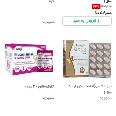
سال)
گرم
935,900
44
%
519,000
افزودن به سبد
ناموجود
بایونا شیپ(انقضا بیش از یک
گلوکومانان 30 عددی
سال)
ناموجود
ناموجود