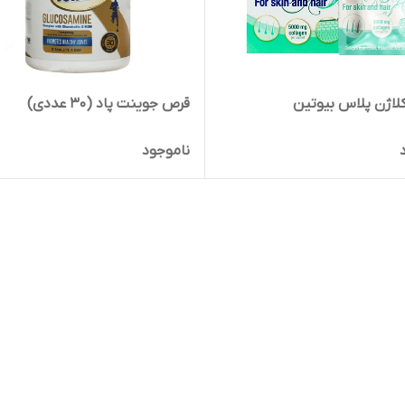
اژن پلاس بیوتین
قرص جوینت پاد (30 عددی)
ناموجود