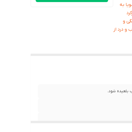
ویا به
کرد
ی و
و درد از