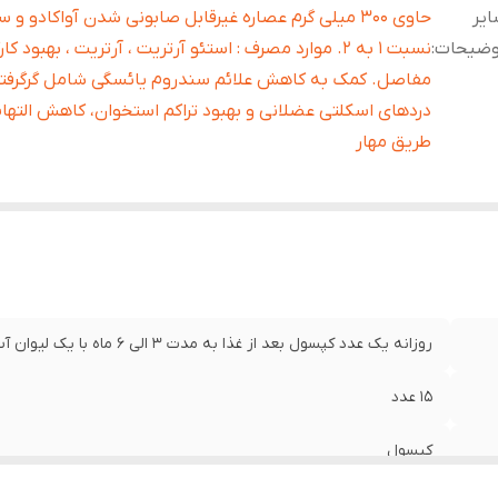
یر
حاوی 300 میلی گرم عصاره غیرقابل صابونی شدن آواکادو و س
وضیحات
:
نسبت 1 به 2. موارد مصرف : استئو آرتریت ، آرتریت ، بهبود کار
مفاصل. کمک به کاهش علائم سندروم یائسگی شامل گرگرفتگ
دردهای اسکلتی عضلانی و بهبود تراکم استخوان، کاهش التهاب 
طریق مهار
روزانه یک عدد کپسول بعد از غذا به مدت 3 الی 6 ماه با یک لیوان آب بلعیده شود.
15 عدد
کپسول