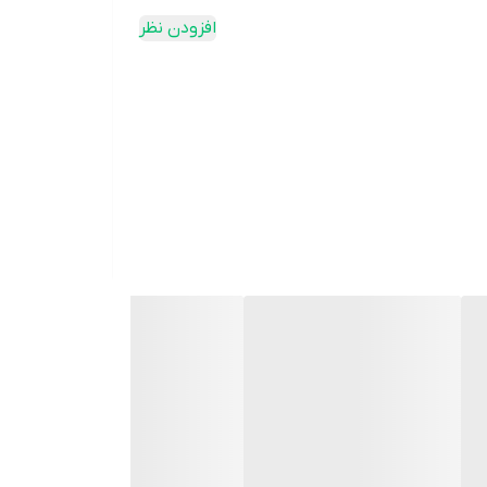
حاوی 300 میلی گرم عصاره غیرقابل صابونی شدن آواکادو و سویا به نسبت 1 به 2. موارد مصرف : استئو آرتریت ، آرتریت ،
افزودن نظر
فتگی و دردهای اسکلتی عضلانی و بهبود تراکم