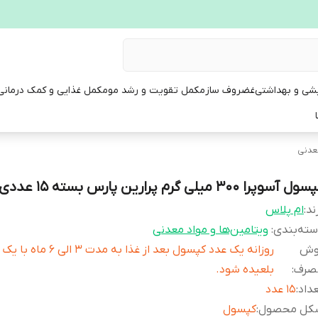
یشی و بهداشتی
غضروف ساز
مکمل تقویت و رشد مو
مکمل غذایی و کمک درمانی
معدنی
ل آسوپرا 300 میلی گرم پرارین پارس بسته 15 عددی
ند:
ام پلاس
ته‌بندی
:
ویتامین‌ها و مواد معدنی
وش
روزانه یک عدد کپسول بعد از غذا به م
صرف
:
بلعیده شود.
داد
:
15 عدد
کل محصول
:
کپسول