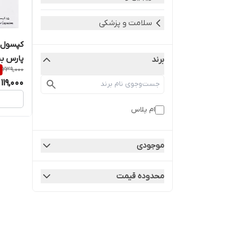
سلامت و پزشکی
پارس بسته 5
برند
%
239,000
119,000
ام پلاس
موجودی
محدوده قیمت