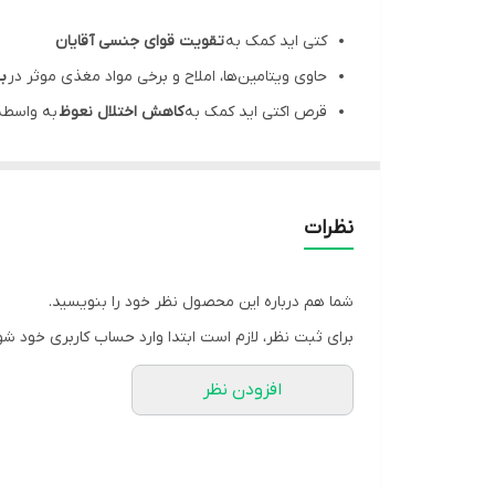
کتی اید کمک به
تقویت قوای جنسی آقایان
حاوی ویتامین‌ها، املاح و برخی مواد مغذی موثر در
ب
قرص اکتی اید کمک به
کاهش اختلال نعوظ
به واسطه
اکتی اید کمک به افزایش
کیفیت
،
تعداد
و
تحرک اسپرم
و
کمک به بهبود
عملکرد قلب
،
عملکرد عضلانی
،
افزایش 
معرفی اکتی اید
نظرات
اکتی اید
، مکمل تغذیه ای به شکل
قرص
است که جهت ک
کنار ترکیباتی همچون ا
ینوزیتول، گلوتاتیون، ان استیل 
شما هم درباره این محصول نظر خود را بنویسید.
نعوظ
،
افزایش کیفیت، تعداد و تحرک اسپرم
نیز کمک می ک
برای ثبت نظر، لازم است ابتدا وارد حساب کاربری خود شو
می شود.
افزودن نظر
خواص اکتی اید
خواص اکتی اید
بر اساس ترکیبات تشکیل دهنده آن به ش