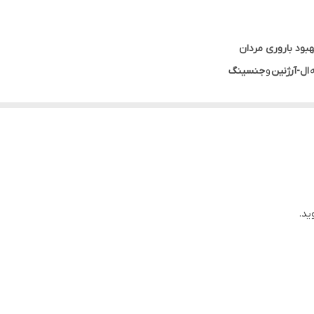
هبود باروری مردان
ال-آرژنین
و
جنسینگ
کاهش آسیب
به آن‌ها
قدرت بدنی
و
ذهنی
و
کاهش خستگی
مک به
تقویت قوای جنسی در آقایان
قابل استفاده است.
اکتی اید
، حاوی مولتی 
سیستئین، ال آرژنین، کیوتن، لیکوپن و جنسینگ پاناکس
است و علاوه بر کمک به
ند.
اکتی اید
مخصوص استفاده
آقایان
است و در جعبه های مقوایی 60 تایی حاوی 4 بلیستر 15 تایی توسط شرکت ابیان دارو در
ید.
رح زیر است: