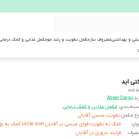
یشی و بهداشتی
غضروف ساز
مکمل تقویت و رشد مو
مکمل غذایی و کمک درمانی
کتی اید
Acti A
ند:
Abian Darou
ته‌بندی
:
مکمل غذایی و کمک درمانی
وع مکمل
:
تقویت جنسی آقایان
ارد
کمک به تقویت قوای جنسی در آقایان ircle icon
صرف
:
فرایند باروری در آقایان