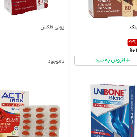
نک
یونی فلکس
46
%
افزودن به سبد
ناموجود