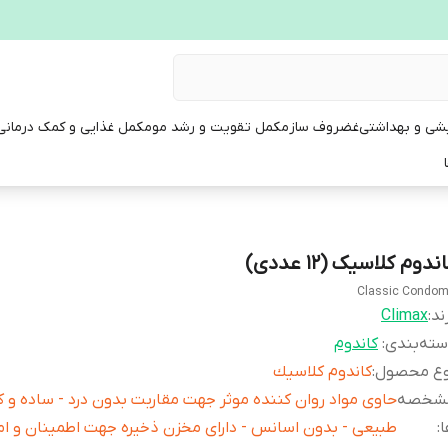
یشی و بهداشتی
غضروف ساز
مکمل تقویت و رشد مو
مکمل غذایی و کمک درمانی
ندوم کلاسیک (12 عددی)
Classic Condo
ند:
Climax
ته‌بندی
:
كاندوم
وع محصول
:
كاندوم كلاسيك
شخصه
حاوی مواد روان کننده موثر جهت مقاربت بدون درد - ساده و کا
ا
:
طبیعی - بدون اسانس - دارای مخزن ذخیره جهت اطمینان و ا