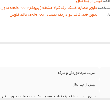
قضا
:
بيش از يك سال
شخصه
حاوی عصاره خشک برگ گیاه عشقه (پی
ا
:
بدون قند، فاقد مواد رنگ دهنده circle icon فاقد گلوتن
شربت سرماخوردگی و سرفه
بيش از يك سال
گلوتن