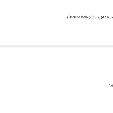
ه عشقه
(پیچک)( Hedera helix)
جود در عشقه
نفسی
همراه با سرفه
وان، تنگی نفس و سرفه
ید.