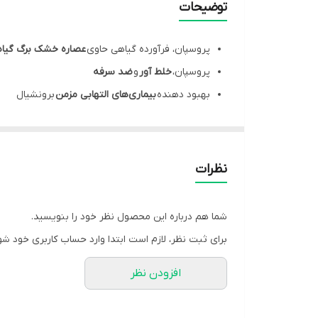
توضیحات
پروسپان، فرآورده گیاهی حاوی
عصاره خشک برگ گیا
پروسپان،
خلط آور
و
ضد سرفه
بهبود دهنده
بیماری‌های التهابی مزمن
برونشیال
آنتی باکتریال
و ضد ویروس
بواسطه ساپونین های مو
شربت پروسپان، کمک به درمان
التهاب حاد مجاری ت
کمک به تسکین علائم معمول
برونشیت
نظیر
خلط فرا
نظرات
فاقد گلوتن، فاقد قند، فاقد الکل و مواد نگهدارنده
قابل استفاده در
کودکان
و
بزرگسالان
شما هم درباره این محصول نظر خود را بنویسید.
برای ثبت نظر، لازم است ابتدا وارد حساب کاربری خود شو
افزودن نظر