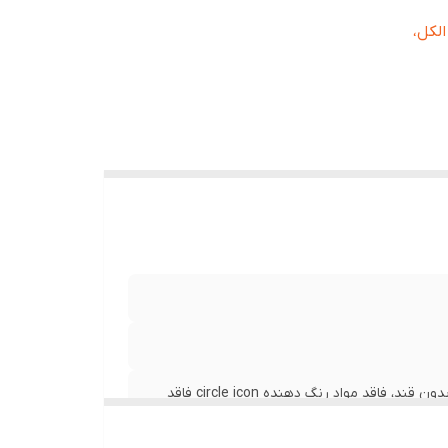
چک) circle icon بدون الکل،
حاوی عصاره خشک برگ گیاه عشقه (پیچک) circle icon بدون الکل، بدون قند، فاقد مواد رنگ دهنده circle icon فاقد