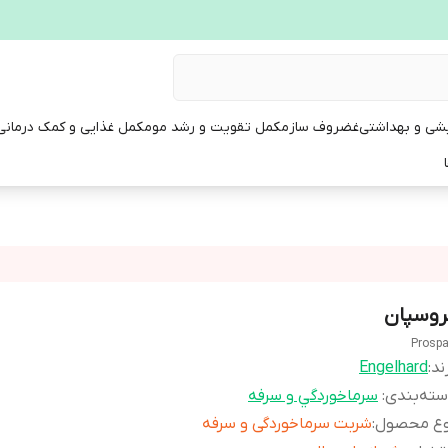
یشی و بهداشتی
غضروف ساز
مکمل تقویت و رشد مو
مکمل غذایی و کمک درمانی
روسپان
Prosp
ند:
Engelhard
ته‌بندی
:
سرماخوردگي و سرفه
وع محصول
:
شربت سرماخوردگی و سرفه