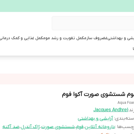
یشی و بهداشتی
غضروف ساز
مکمل تقویت و رشد مو
مکمل غذایی و کمک درمانی
وم شستشوی صورت آکوا فوم
Aqua Fo
ند:
Jacques Andhrel
ته‌بندی
:
آرایشی و بهداشتی
چسب‌ها :
داروخانه آنلاین
،
فوم
،
شستشوی صورت
،
ژاک آندرل
،
ضد آکنه