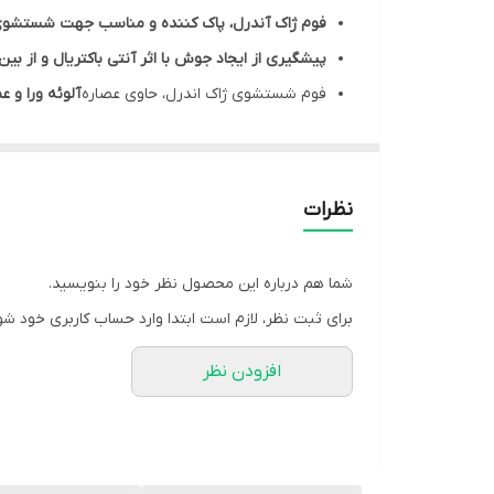
فوم ژاک آندرل، پاک کننده و مناسب جهت شستشوی
پیشگیری از ایجاد جوش با اثر آنتی باکتریال و از بین
فوم شستشوی ژاک اندرل، حاوی عصاره
آلوئه ورا و عصا
دارای مواد مرطوب کننده و آبرسان و عدم ایجاد 
فوم ژاک آندرل،
حاوی ترکیبات
ضد التهاب و عدم ایج
قابل استفاده به صورت
روزانه و فاقد صابون، پارابن و LS
نظرات
مناسب برای
انواع پوست و دارای بافت فومی و سبک
فوم ژاک آندرل، موثر در حفظ تعادل طبیعی پوست
شما هم درباره این محصول نظر خود را بنویسید.
دارای
رایحه چای سبز و معطر
برای ثبت نظر، لازم است ابتدا وارد حساب کاربری خود شو
=====================================
افزودن نظر
بدون ایجاد خشکی و احساس کشیدگی در پوست
ساخته شده از عصاره آلوئه ورا و عصاره گل بابونه
معطر با رایحه چای سفید
حفظ تعادل طبیعی پوست