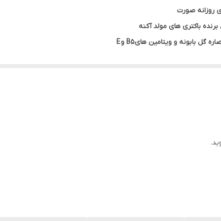
 روزانه صورت
 برنده باکتری های مولد آکنه
ره گل بابونه و ویتامین های B5 و E
احساس خشکی پس از شستشو
اد حساسیت
S
ید.