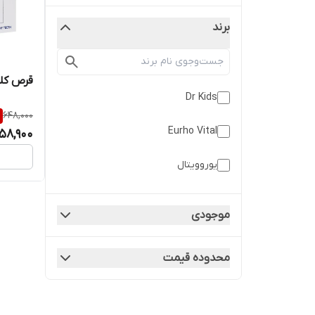
برند
قرص کلسیم ۶۰۰ یورو
Dr Kids
648,000
Eurho Vital
58,900
یوروویتال
موجودی
محدوده قیمت