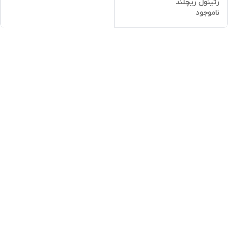
رتینول ریچلند
ناموجود