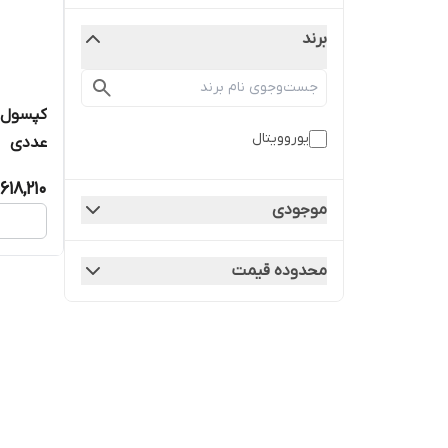
برند
یوروویتال
عددی
618,210
موجودی
محدوده قیمت