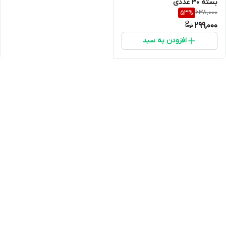
بسته 30 عددی
638,000
53
%
299,000
افزودن به سبد