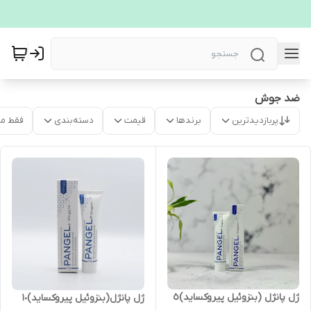
ضد جوش
پربازدیدترین
برندها
قیمت
دسته‌بندی
فقط م
ژل پانژل (بنزوئیل پیروکساید)٥
ژل پانژل(بنزوئیل پیروکساید)١٠