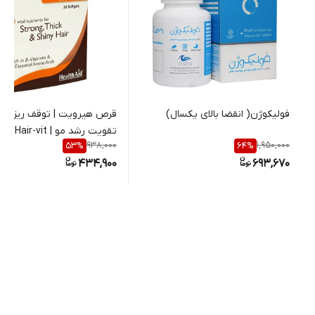
فولیکوژن( انقضا بالای یکسال)
قرص هیرویت | توقف ریزش م
تقویت رشد مو | Hair-vit اصل
938,000
1,950,000
53
%
64
%
434,900
693,670