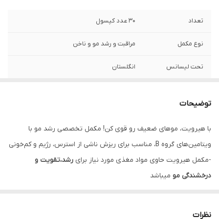
تعداد
30 عدد کپسول
نوع مکمل
مراقبت و رشد مو و ناخن
تحت لیسانس
انگلستان
سن مصرف
بالای 16 سال
توضیحات
انقضا
بیش از یک سال
با هیرویت، موهای ضعیف رو قوی کن! مکمل تخصصی رشد مو با
کشور سازنده
ایران
ویتامین‌های گروه B، مناسب برای ریزش ناشی از استرس، رژیم و کم‌خونی
شرکت تولید کننده
شرکت نیک اختر آریا
-مکمل هیرویت حاوی مواد مغذی مورد نیاز برای
رشد،تقویت و
درخشندگی مو
میباشد
-
تقویت و افزایش ضخامت
تارهای موی آسیب دیده
-جلوگیری از سفید شدن موها
نظرات