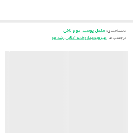
-کمک به سلامت پوست صورت و ناخن
==========================================
هیرویت چیست؟
دسته‌بندی
:
مکمل پوست، مو و ناخن
هیرویت یکی از مکمل های مراقبت مو است. معمولا، تغذیه ناکافی و
برچسب‌ها :
هیرویت
،
داروخانه آنلاین
،
رشد مو
محدود از نظر مواد مغذی، تغییرات هورمونی، اختلال در خون رسانی به
فولیکول مو، استرس و آلودگی هوا از جمله عواملی هستند که باعث
ضعیف شدن، نازک شدن و در نهایت
ریزش موها
می شوند. از آنجایی که
موها برای حفظ استحکام و ضخامت خود به ویتامین ها، مواد معدنی و
سایر مواد مغذی در دوران های مختلف چرخه رشد خود نیاز دارند بهترین
راه پیشگیری از ریزش و نازک شدن موها تغذیه متعادل و غنی از ترکیبات
اثر گذار در تقویت مو می باشد. در این مورد مکمل های تقویت پوست و
مو مانند قرص هیر ویت اثرات چشمگیری دارند. مصرف هیر ویت باعث
جلوگیری از ریزش مو، بهبود بافت و افزایش ضخامت مو شده و همچنین
سبب بهبود رنگ و درخشندگی مو می شود و در تأمین سلامت مو بسیار