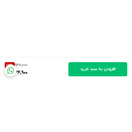
938,000
53
%
افزودن به سبد خرید
434,900