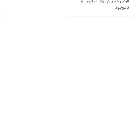
قرص منیزیم برای استرس و
ناموجود
سلامت قلب | 60 عددی