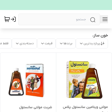
خون ساز،
پربازدیدترین
برندها
قیمت
دسته‌بندی
فقط م
مولتی ویتامین سانستول پلاس
شربت مولتی سانستول