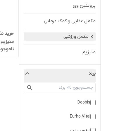
پروتئین وی
مکمل غذایی و کمک درمانی
خرید م
مکمل ورزشی
ناموجود
عددی
منیزیم
برند
Doobis
Eurho Vital
ايكس مارت