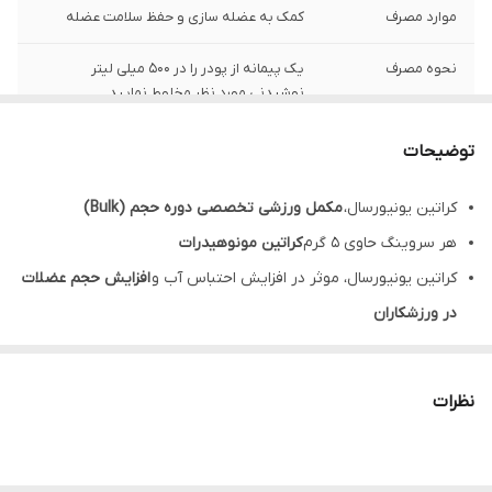
موارد مصرف
کمک به عضله سازی و حفظ سلامت عضله
نحوه مصرف
یک پیمانه از پودر را در 500 میلی لیتر
نوشیدنی مورد نظر مخلوط نمایید.
طعم
سيب سبز
توضیحات
تحت لیسانس
آمريكا
کراتین یونیورسال،
مکمل ورزشی تخصصی دوره حجم (Bulk)
هر سروینگ حاوی 5 گرم
کراتین مونوهیدرات
وزن
٣٠٠ گرم
کراتین یونیورسال، موثر در افزایش احتباس آب و
افزایش حجم عضلات
شرکت تولید کننده
آروین زیست دارو
در ورزشکاران
کمک به
افزایش قدرت و توان در حین ورزش
کراتین universal،
بهبود عملکرد ورزشی
بخصوص با
تمرینات مقاوتی
نظرات
دارای اثر
انرژی انفجاری
جهت انجام تمرینات کوتاه، با شدت زیاد و پی
در پی