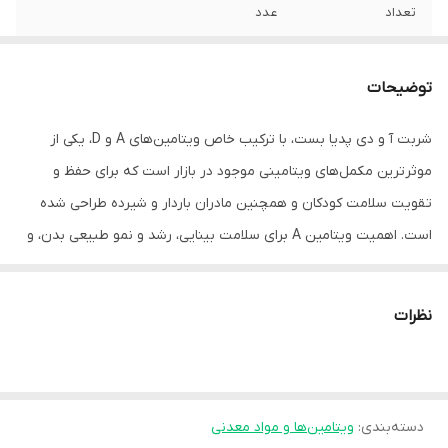
تعداد
عدد
شکل محصول
شربت
توضیحات
شربت آ و دی پدیا بست، با ترکیب خاص ویتامین‌های A و D، یکی از
موثرترین مکمل‌های ویتامینی موجود در بازار است که برای حفظ و
تقویت سلامت کودکان و همچنین مادران باردار و شیرده طراحی شده
است. اهمیت ویتامین A برای سلامت بینایی، رشد و نمو طبیعی بدن، و
ترمیم بافت‌های آسیب‌دیده بر هیچ‌کس پوشیده نیست. این ویتامین
علاوه بر این‌که در تشکیل استخوان‌ها و دندان‌ها نقش اساسی دارد، به
نظرات
بهبود عملکرد سیستم ایمنی نیز کمک می‌کند. مصرف منظم ویتامین A
می‌تواند از بسیاری از عفونت‌های شایع کودکان جلوگیری کند و نقش
بسیار مهمی در سلامت عمومی آن‌ها ایفا کند. ویتامین D نیز که به
دسته‌بندی
:
ویتامین‌ها و مواد معدنی
عنوان ویتامین خورشید شناخته می‌شود، در حفظ سلامت استخوان‌ها و