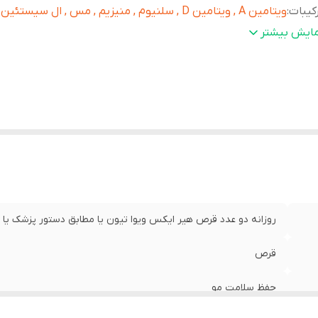
کیبات
:
ویتامین A , ویتامین D , سلنیوم , منیزیم , مس , ال سیستئین
درکننده مجوز
:
سازمان غذا و دارو
مایش بیشتر
یر
ویژگی های قرص هیر ایکس خانم ها ویواتیون حاوی انواع ویت
وضیحات
:
و املاح مورد نیاز مو تغذیه عمیق فولیکول‌های موی سر حفظ
رنگ مو تقویت ریشه مو
روزانه دو عدد قرص هیر ایکس ویوا تیون یا مطابق دستور پزشک یا 
قرص
حفظ سلامت مو