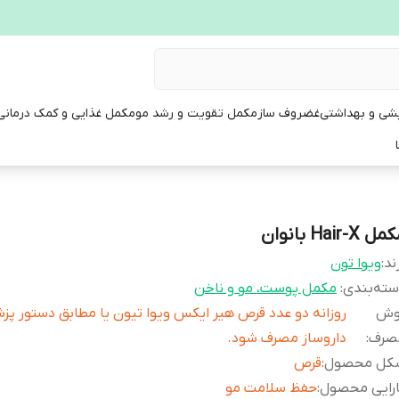
یشی و بهداشتی
غضروف ساز
مکمل تقویت و رشد مو
مکمل غذایی و کمک درمانی
ل Hair-X بانوان
ند:
ویوا تون
ته‌بندی
:
مکمل پوست، مو و ناخن
وش
روزانه دو عدد قرص هیر ایکس ویوا تیون یا مطابق دستور پز
صرف
:
داروساز مصرف شود.
کل محصول
:
قرص
ارایی محصول
:
حفظ سلامت مو