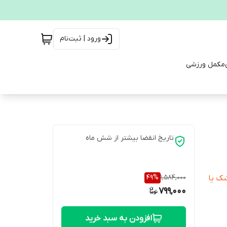
ورود | ثبت‌نام
مکمل ورزشی
تاریخ انقضا بیشتر از شش ماه
49
%
1,584,000
شک یا
799,000
افزودن به سبد خرید