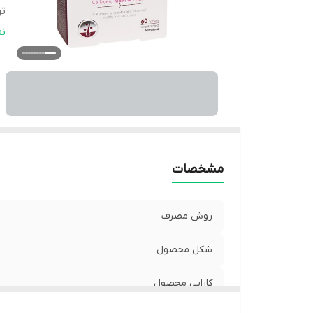
تر
صا
ن
سا
ت
مشخصات
روش مصرف
شکل محصول
کارایی محصول