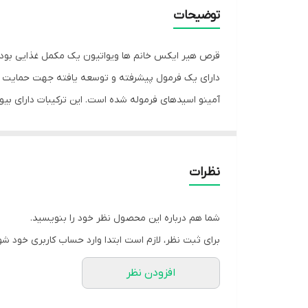
ترکیبات
توضیحات
صادرکننده مجوز
قرص هیر ایکس خانم ها ویواتیون یک مکمل غذایی بوده ک
سایر توضیحات
دارای یک فرمول پیشرفته و توسعه یافته جهت حمایت به
این فراورده نیز که به ترتیب مخفف متیل سولفونیل متا
تقویت سلامت مو، جهت حفظ سلامت عمومی بدن نیز م
نظرات
شما هم درباره این محصول نظر خود را بنویسید.
برای ثبت نظر، لازم است ابتدا وارد حساب کاربری خود شو
افزودن نظر