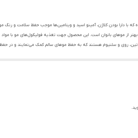
ویتامین A , ویتامین D , سلنیوم , منیزیم , مس , ال سیستئین
سازمان غذا و دارو
ه با دارا بودن کلاژن، آمینو اسید و ویتامین‌ها موجب حفظ سلامت و رنگ مو 
ویژگی های قرص هیر ایکس خانم ها ویواتیون حاوی انواع ویتامین‌ها 
تر از موهای بانوان است. این محصول جهت تغذیه فولیکول‌های مو با مواد مغ
سر حفظ سلامت و رنگ مو تقویت ریشه مو
ن و پارا آمینو بنزوئیک اسید هستند برای بدن خواص بی‌شماری دارند. به همی
صرف می‌شود.
ید.