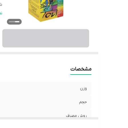
ش
م
ن
م
صا
سا
ت
مشخصات
وزن
حجم
روش مصرف