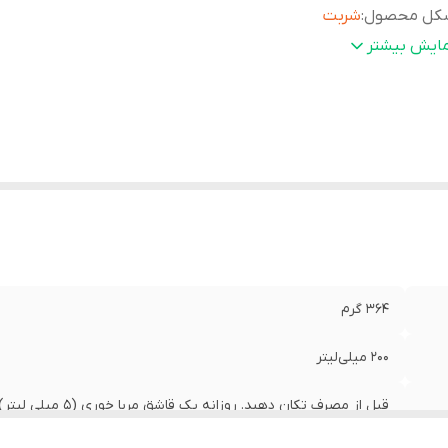
کل محصول
:
شربت
نع
در صورت بارداری و یا شیردهی، قبل از مصرف شربت کیندر مولتی
مایش بیشتر
صرف
:
یورویتال با پزشک خود مشورت نمایید. این فرآورده جهت تشخی
و یا پیشگیری از بیماری نمی باشد. دور از دسترس اطفال، دور از ن
جای خنک و نگهداری شود. پس از باز نمودن در بطری، حتما داخ
درکننده مجوز
:
سازمان غذا و دارو
یر
حاوی ویتامین های ضروری بعلاوه روی (زینک) برای کودکان و
وضیحات
:
نوجوانان بهبود تمرکز، حافظه، تعادل و کاهش استرس های وار
بدن حفظ سلامت پوست، مو، ناخن، مخاط دهان، لب ها و زبا
افزایش استقامت و پیشگیری از بلوغ زودرس و کهولت ترمیم ز
تقویت قوه بویایی، بی
364 گرم
200 میلی‌لیتر
قبل از مصرف تکان دهید. روزانه یک قاشق مربا خوری (5 میلی لیتر) مصرف شود.