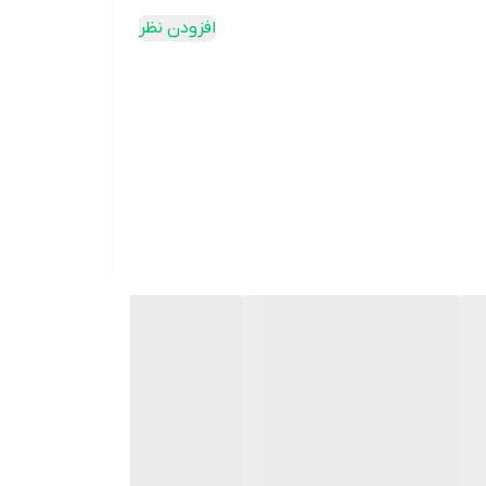
افزودن نظر
امین یورویتال با پزشک خود مشورت نمایید. این
 از دسترس اطفال، دور از نور و در جای خنک و
نان بهبود تمرکز، حافظه، تعادل و کاهش استرس های
ان افزایش استقامت و پیشگیری از بلوغ زودرس و