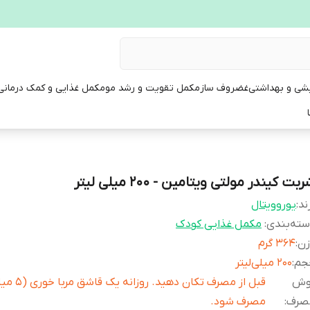
یشی و بهداشتی
غضروف ساز
مکمل تقویت و رشد مو
مکمل غذایی و کمک درمانی
بت کیندر مولتی ویتامین - 200 میلی لیتر
ند:
یوروویتال
ته‌بندی
:
مکمل غذایی کودک
زن
:
364 گرم
جم
:
200 میلی‌لیتر
وش
قبل از مصرف تکان دهی
صرف
:
مصرف شود.