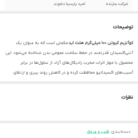
شرکت سازنده
امید پارسینا دماوند
توضیحات
کوآنزیم کیوتن 100 میلی‌گرم هلث اید
مکملی است که به عنوان یک
آنتی‌اکسیدان قدرتمند در حفظ سلامت عمومی بدن شناخته می‌شود. این
محصول با مهار اثرات مخرب رادیکال‌های آزاد، از سلول‌ها در برابر
آسیب‌های اکسیداتیو محافظت کرده و در کاهش روند پیری و ارتقای
سلامت سلولی نقش مطلوبی دارد.
کوآنزیم کیوتن علاوه بر عملکرد آنتی‌اکسیدانی، در فرایند تولید انرژی
نظرات
سلولی نیز نقشی حیاتی ایفا می‌کند و به افزایش سطح انرژی روزانه و
کاهش احساس خستگی کمک می‌نماید. همچنین، این ترکیب به حمایت از
سلامت قلب و عروق پرداخته و به بهبود عملکرد سیستم قلبی-عروقی
دسته‌بندی
:
یاری می‌رساند.
قلب و عروق