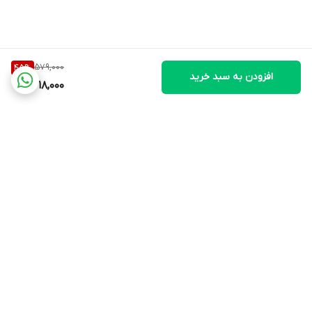
آنتی‌اکسیدانی نظیر سوپراکسید دیسموتاز، توانایی طبیعی بدن در مقابله
با عوامل آسیب‌رسان را ارتقا می‌بخشد. همچنین، کوآنزیم کیوتن در
محافظت از لیپیدها، پروتئین‌ها و DNA سلولی نقش اساسی دارد و با
579,000
45
%
مهار فرایندهای التهابی به حفظ سلامت سلولی و کاهش روند پیری کمک
افزودن به سبد خرید
318,000
می‌کند.
برای آشنایی بیشتر با اثرات کیوتن در کاهش روند پیری و دیگر
مکمل‌های مفید در این زمینه، می‌توانید ویدیوی دکتر احسان عمادی
(داروساز)، تحت عنوان "
کاهش سرعت پیری با مکمل‌ها
" را در مجله
داروکده مشاهده نمایید.
برگشت به بالا