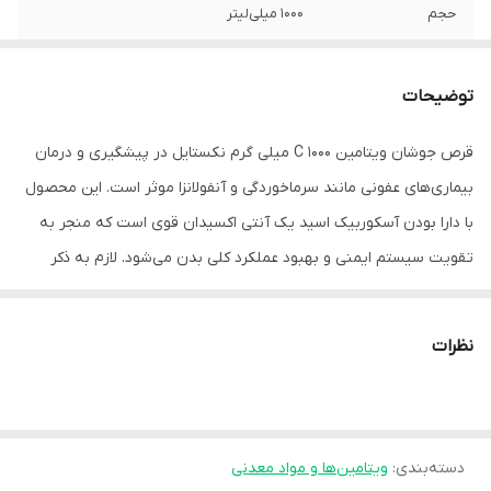
حجم
1000 میلی‌لیتر
روش مصرف
روزانه یک عدد در یک لیوان آب
توضیحات
تعداد
20 عدد
قرص جوشان ویتامین C 1000 میلی گرم نکستایل در پیشگیری و درمان
شکل محصول
قرص جوشان
بیماری‌های عفونی مانند سرماخوردگی و آنفولانزا موثر است. این محصول
صادرکننده مجوز
سازمان غذا و دارو
با دارا بودن آسکوربیک اسید یک آنتی اکسیدان قوی است که منجر به
تقویت سیستم ایمنی و بهبود عملکرد کلی بدن می‌شود. لازم به ذکر
است کمبود این ویتامین می‌تواند منجر به بیماری تورم و خونریزی لثه،
افسردگی، خونریزی زیر پوستی و .. شود. به همین خاطر اگر بدن با کمبود
نظرات
ویتامین ث رو به رو باشد، زخم‌ها به راحتی بهبود نخواهند یافت. اما
نگران نباشید، خوشبختانه مصرف قرص جوشان ویتامین C سبب بهبود
زخم شده و با کم خونی نیز مبارزه می‌کند. در نظر داشته باشید این
دسته‌بندی
:
ویتامین‌ها و مواد معدنی
ویتامین به حفظ سلامت پوست نیز کمک می‌کند و کلاژن سازی را افزایش