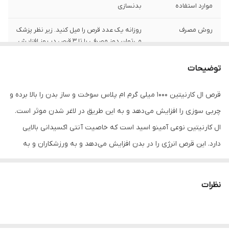
موارد استفاده
بدنسازی
روش مصرف
روزانه یک عدد قرص را میل کنید. زیر نظر پزشک
می‌توان دوز مصرفی را تا 3 قرص در روز افزایش
داد.
توضیحات
شکل محصول
قرص
قرص ال کارنیتین 1000 میلی گرم ام پلاس سوخت و ساز بدن را بالا برده و
تعداد
30 عدد
چربی سوزی را افزایش می‌دهد و به این طریق در لاغر شدن موثر است.
ال کارنیتین نوعی آمینو اسید است که خاصیت آنتی اکسیدانی بالایی
دارد. این قرص انرژی را در بدن افزایش می‌دهد و به ورزشکاران و به
خصوص افرادی که ورزش‌های استقامتی انجام می‌دهند کمک می‌کند تا با
آمادگی بیشتری در تمرینات و مسابقات شرکت کنند و پس از ورزش نیز
نظرات
کمتر احساس خستگی و کوفتگی داشته باشند. با اینکه بیشتر ورزشکاران
از ال-کارنیتین استفاده می‌کنند اما باید دانست که تنها آنها نیستند که
به این ماده احتیاج دارند. ال کارنیتین به بهبود بیماری‌های قلبی عروقی