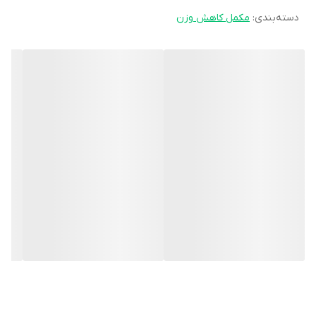
دسته‌بندی
:
مکمل کاهش وزن
کمک کرده و همچنین سیستم ایمنی بدن را تقویت می‌کند. کاهش میزان
افسردگی، بهبود سندرم خستگی مزمن، بهبود آلزایمر و افزایش توان
باروری در مردان از جمله مزایای استفاده از این محصول است.