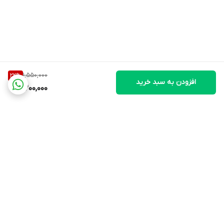
1,550,000
22
%
افزودن به سبد خرید
1,200,000
برگشت به بالا