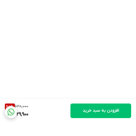
638,000
48
%
افزودن به سبد خرید
329,900