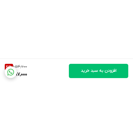
1,514,700
41
%
افزودن به سبد خرید
887,000