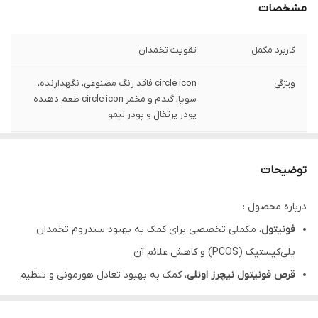
مشخصات
کاربرد مکمل
تقویت تخمدان
ویژگی
circle icon فاقد رنگ مصنوعی، نگهدارنده،
سویا، گندم و مخمر circle icon طعم دهنده
پودر پرتقال و پودر لیمو
روش مصرف
یک عدد قرص دو یا سه بار در روز به مدت 3
الی 6 ماه همراه با غذا و یا طبق دستور پزشک
توضیحات
مصرف شود. به همراه یک لیوان آب بلعیده
شود. از جویدن قرص و مصرف بیش از میزان
درباره محصول :
توصیه شده خودداری شود.
فونیتول
، مکملی تخصصی برای کمک به بهبود سندروم تخمدان
هشدار
در صورت ابتلا به دیابت و فشار خون با احتیاط
پلی‌کیستیک (PCOS) و کاهش علائم آن
مصرف شود. در صورت وجود اشکال در دفع
قرص فونیتول نیچرز اونلی
، کمک به بهبود تعادل هورمونی و تنظیم
کلیوی کلسیم و فسفات و همچنین درمان با
داروهای افزاینده ادرار مانند داروهای دسته
چرخه‌های قاعدگی
بنزوتیادیازین، قبل از مصرف فراورده با پزشک