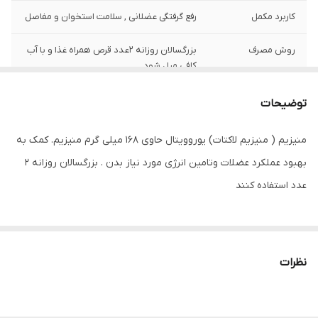
کاربرد مکمل
رفع گرفتگی عضلانی , سلامت استخوان و مفاصل
روش مصرف
بزرگسالان روزانه 2عدد قرص همراه غذا و با آب
کافی میل شود .
مناسب مصرف
آقایان و خانم‌ها
توضیحات
شکل محصول
قرص
منیزیم ( منیزیم لاکتات) یوروویتال حاوی 168 میلی گرم منیزیم. کمک به
بهبود عملکرد عضلات وتامین انرژی مورد نیاز بدن . بزرگسالان روزانه 2
نوع مفاصل و
تقویت استخوان و مفاصل
استخوان
عدد استفاده کنند
نوع ویتامین و مواد
منیزیم
معدنی
نظرات