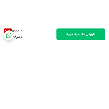
506,000
47
%
افزودن به سبد خرید
268,000
برگشت به بالا