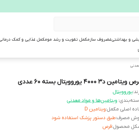
یشی و بهداشتی
غضروف ساز
مکمل تقویت و رشد مو
مکمل غذایی و کمک درمانی
معدنی
 ویتامین د3 4000 یوروویتال بسته 60 عددی
ند:
یوروویتال
ته‌بندی
:
ویتامین‌ها و مواد معدنی
اده اصلی مکمل
:
ویتامین D
وش مصرف
:
طبق دستور پزشک استفاده شود
کل محصول
:
قرص