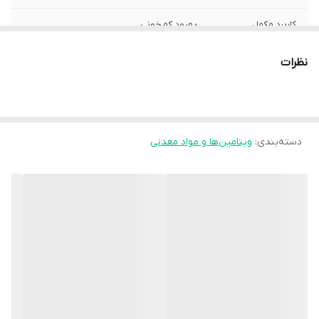
کاربرد مکمل
بهبود کم‌خونی
کشور تولید کننده
ایران
نظرات
نوع ویتامین و مواد
ویتامین C , ویتامین‌های گروه B
معدنی
وزن
43 گرم
دسته‌بندی
:
ویتامین‌ها و مواد معدنی
شماره پروانه
1228236082
بهداشت
روش مصرف
روزی 1 الی 2 عدد ترجیحاً با معده خالی و در
صورت عدم تحمل همراه با غذا میل شود.
تعداد
32 عدد
منع مصرف
از مصرف همزمان با لبنیات، چای و قهوه