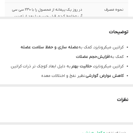
نحوه مصرف
در روز یک پیمانه از محصول را با 230 سی سی
آب مخلوط کرده، قبل، حین و یا بعد از تمرین
میل نمایید.
توضیحات
حجم
٣٠٠ گرم
کراتین میکرونایزد، کمک به
عضله سازی و حفظ سلامت عضله
تحت لیسانس
آمريكا
کمک به
افزایش
حجم عضلات
مشخصه ها
حاوی 60 سروینگ
کراتین میکرونایزد
، حلالیت بهتر
به دلیل ابعاد کوچک تر ذرات کراتین
کاهش عوارض گوارشی
نظیر نفخ و اختلالات معده
شرکت تولید کننده
توسعه سبز تمیم
کراتین میکرونایزد بی پی آی، دارای
سرعت جذب بالاتر
کشور سازنده
ايران
ریکاوری
بعد تمرین
و به تعویق انداختن خستگی
ناشی از تمرین
نظرات
دسته‌بندی
:
مکمل ورزشی