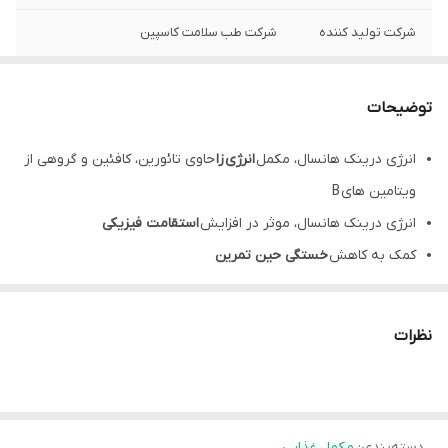
شرکت تولید کننده
شرکت طب سلامت کاسپین
کشور سازنده
ایران
توضیحات
نحوه مصرف
زرگسالان، روزانه 1 تا 2 عدد قرص جوشان را در
یک لیوان آب (200 میلی لیتر) حل و مصرف
انرژی درینک هانسال، مکمل
انرژی
زا
حاوی تائورین، کافئین و گروهی از
نمایند. مقدار توصیه شده را بدون مشورت
ویتامین های B
پزشک و یا داروساز افزایش ندهید.
انرژی درینک هانسال، موثر در افزایش
استقامت فیزیکی
موارد مصرف
کمک به افزایش هوشیاری،تاخیر خستگی
کمک به کاهش
خستگی حین تمرین
ترکیبات
hansal energy drink، مفید در تقویت
عملکرد ذهنی
تانورین، کافئین، گلوکورونولاکتون، ویتامین
ب2، ویتامین ب6، ویتامین ب12، نیاسین،
قرص جوشان انرژی درینک هانسال، بهبود دهنده
عملکرد ورزشی
ویتامین ب5
نظرات
موثر در تقویت
تمرکز و توجه
دسته‌بندی
:
مکمل غذایی