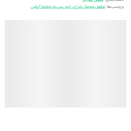
برچسب‌ها :
مکمل،جوشان،انرژی زا،ورزشی،داروخانه آنلاین