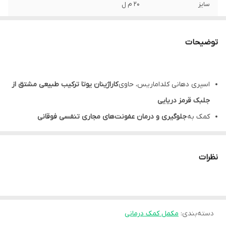
سایز
20 م ل
شرکت سازنده
مونو کم فارم
توضیحات
اسپری دهانی کلداماریس، حاوی
کاراژینان یوتا ترکیب طبیعی مشتق از
جلبک قرمز دریایی
کمک به
جلوگیری و درمان عفونت‌های مجاری تنفسی فوقانی
کمک به
بهبود خارش و سوزش
گلو ناشی از خشکی
اسپری دهانی کلداماریس،
مرطوب کننده
و کمک کننده در
رفع خشکی
نظرات
مخاط دهان و گلو
کلداماریس دهانی، طعم دلپذیر گیلاس، پذیرش راحت تر توسط
کودکان
دسته‌بندی
:
مناسب استفاده افراد ساکن
مکمل کمک درمانی
محیط های خشک،
افراد سیگاری، هنگام آواز