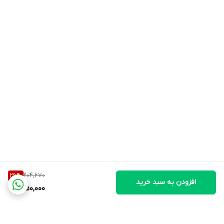
204,670
26
%
افزودن به سبد خرید
150,000