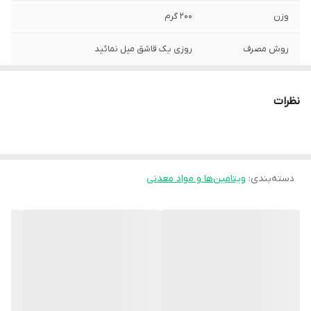
وزن
200 گرم
روش مصرف
روزی یک قاشق میل نمائید
تعداد
1 عدد
نظرات
منع مصرف
بیماران خاص طبق دستور پزشک استفاده
نمایند
شکل محصول
شربت
دسته‌بندی
:
ویتامین‌ها و مواد معدنی
ماده اصلی مکمل
زینک