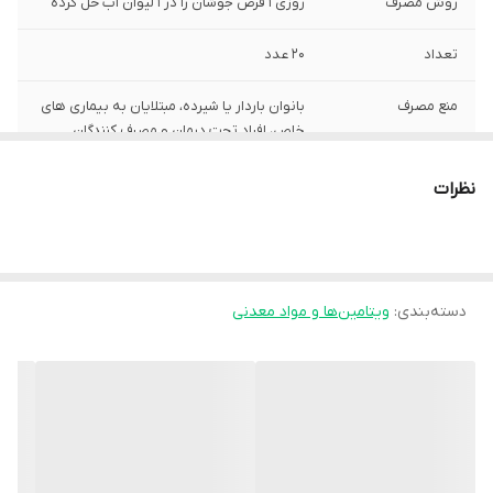
روش مصرف
روزی 1 قرص جوشان را در 1 لیوان آب حل کرده
تعداد
20 عدد
منع مصرف
بانوان باردار یا شیرده، مبتلایان به بیماری های
خاص، افراد تحت درمان و مصرف کنندگان
داروهای خاص لازم است تا پیش از مصرف
محصول با پزشک مشورت نمایند.
نظرات
شکل محصول
قرص جوشان
صادرکننده مجوز
سازمان غذا و دارو
دسته‌بندی
:
ویتامین‌ها و مواد معدنی
سایر توضیحات
تامین نیاز بدن به منیزیم کمک به عملکرد
صحیح عضلات بدن دارای طعم لیمو موثر در
بهبود کرامپ های عضلانی
ماده اصلی مکمل
منیزیم