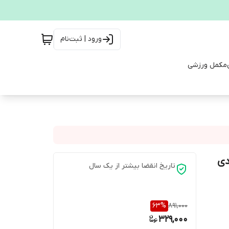
ورود | ثبت‌نام
مکمل ورزشی
تاریخ انقضا بیشتر از یک سال
63
%
891,000
329,000