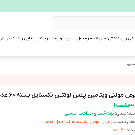
یشی و بهداشتی
غضروف ساز
مکمل تقویت و رشد مو
مکمل غذایی و کمک درمانی
نسی
رص مولتی ویتامین پلاس لوتئین نکستایل بسته 60 عددی
ند:
نکستایل
ته‌بندی
:
بهداشت و سلامت جنسی
وش مصرف
:
روزی 1 قرص به همراه غذا میل شود.
داد
:
60 عدد