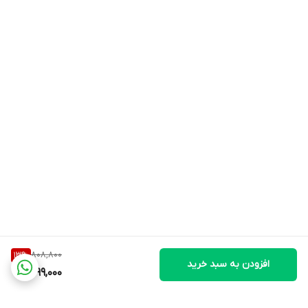
808,800
13
%
افزودن به سبد خرید
699,000