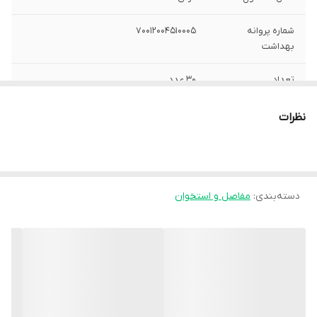
شماره پروانه
70012004510005
بهداشت
تعداد
30 عدد
صادرکننده مجوز
سازمان غذا و دارو
نظرات
کشور تولید کننده
ایران
روش مصرف
روزی یک عدد قرص کافی است. توصیه میشود
از کارتیژن مکس برای تاثیر گذاری مطلوب به
دسته‌بندی
:
مفاصل و استخوان
مدت دو تا سه ماه استفاده شود. توصیه می
شود از کارتیژن مکس برای تاثیر گذاری مطلوب
به مدت دو تا سه ماه استفاده شود.