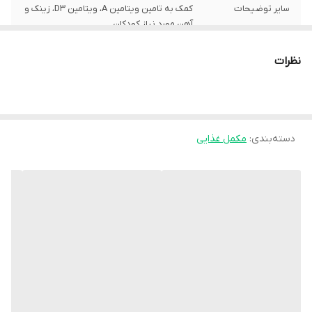
سایر توضیحات
کمک به تامین ویتامین A، ویتامین D3، زینک و
آهن مورد نیاز کودکان
روش مصرف
کودکان 6 ماه تا 2 سال: روزانه 1 میلی‌لیتر
نظرات
کودکان بالاتر از 2 سال: طبق نظر پزشک قبل از
مصرف، شیشه را خوب تکان دهید و از قطره
چکان داخل جعبه استفاده کنید.
دسته‌بندی
:
مکمل غذایی